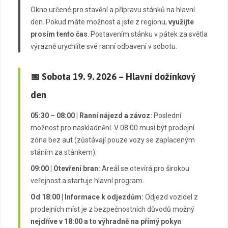
Okno určené pro stavění a přípravu stánků na hlavní
den. Pokud máte možnost a jste z regionu,
využijte
prosím tento čas
. Postavením stánku v pátek za světla
výrazně urychlíte své ranní odbavení v sobotu.
📅 Sobota 19. 9. 2026 – Hlavní dožínkový
den
05:30 – 08:00 | Ranní nájezd a závoz:
Poslední
možnost pro naskladnění. V 08:00 musí být prodejní
zóna bez aut (zůstávají pouze vozy se zaplaceným
stáním za stánkem).
09:00 | Otevření bran:
Areál se otevírá pro širokou
veřejnost a startuje hlavní program.
Od 18:00 | Informace k odjezdům:
Odjezd vozidel z
prodejních míst je z bezpečnostních důvodů možný
nejdříve v 18:00 a to výhradně na přímý pokyn