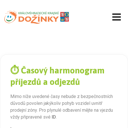
Přejít
k
obsahu
⏱️ Časový harmonogram
příjezdů a odjezdů
Mimo níže uvedené časy nebude z bezpečnostních
důvodů povolen jakýkoliv pohyb vozidel uvnitř
prodejní zóny. Pro plynulé odbavení mějte na vjezdu
vždy připravené své
ID
.