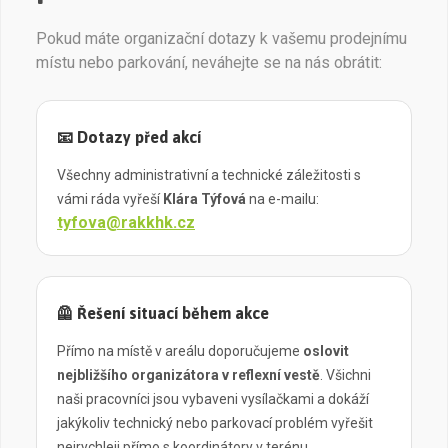
Pokud máte organizační dotazy k vašemu prodejnímu
místu nebo parkování, neváhejte se na nás obrátit:
📧 Dotazy před akcí
Všechny administrativní a technické záležitosti s
vámi ráda vyřeší
Klára Týfová
na e-mailu:
tyfova@rakkhk.cz
🦺 Řešení situací během akce
Přímo na místě v areálu doporučujeme
oslovit
nejbližšího organizátora v reflexní vestě
. Všichni
naši pracovníci jsou vybaveni vysílačkami a dokáží
jakýkoliv technický nebo parkovací problém vyřešit
nejrychleji přímo s koordinátory v terénu.